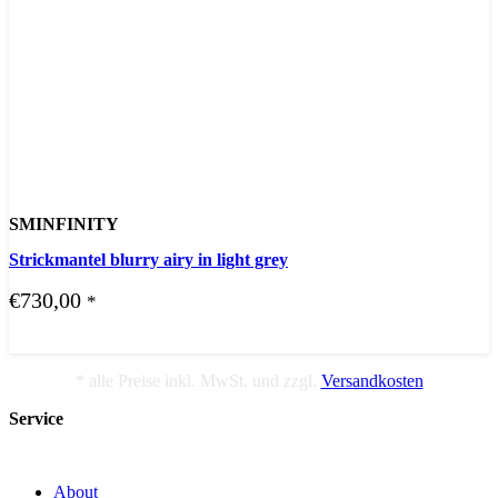
SMINFINITY
Strickmantel blurry airy in light grey
€
730,00
*
* alle Preise inkl. MwSt. und zzgl.
Versandkosten
Service
About