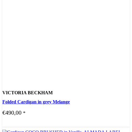
VICTORIA BECKHAM
Folded Cardigan in grey Melange
€
490,00
*