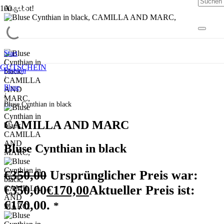
Angebot!
SALE
SALE
SALE
SALE
SALE
Start
/
GUTSCHEIN
Fashion
/
Bluse
/
Bluse Cynthian in black
CAMILLA AND MARC
Bluse Cynthian in black
€
350,00
Ursprünglicher Preis war:
€350,00
€
170,00
Aktueller Preis ist:
€170,00.
*