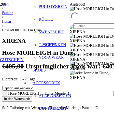
Start
Angebot!
SALE
SALE
SALE
SALE
SALE
SALE
SALE
PULLOVER
GUTSCHEIN
/
Fashion
/
RÖCKE
Hosen
/
Hose MORLEIGH in Dune
SWEATSHIRT
XIRENA
T-SHIRTS
SCHENKEN
Hose MORLEIGH in Dune
YOGA WEAR
GUTSCHEIN
€
405,00
Ursprünglicher Preis war: €40
SHOES
Lieferzeit:
3 - 7 Tage
ACCESSORIES
Hose MORLEIGH in Dune Menge
ALLE ANZEIGEN
In den Warenkorb
Soft Tailoring mit Westcoast-Flair – die Morleigh Pants in Dun
DUFTKERZEN