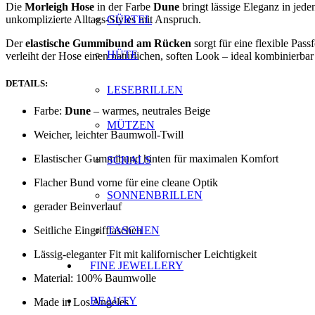
Die
Morleigh Hose
in der Farbe
Dune
bringt lässige Eleganz in jed
unkomplizierte Alltags-Styles mit Anspruch.
GÜRTEL
Der
elastische Gummibund am Rücken
sorgt für eine flexible Pas
HÜTE
verleiht der Hose einen natürlichen, soften Look – ideal kombinierba
DETAILS:
LESEBRILLEN
Farbe:
Dune
– warmes, neutrales Beige
MÜTZEN
Weicher, leichter Baumwoll-Twill
Elastischer Gummibund hinten für maximalen Komfort
SCHALS
Flacher Bund vorne für eine cleane Optik
SONNENBRILLEN
gerader Beinverlauf
TASCHEN
Seitliche Eingrifftaschen
Lässig-eleganter Fit mit kalifornischer Leichtigkeit
FINE JEWELLERY
Material: 100% Baumwolle
BEAUTY
Made in Los Angeles