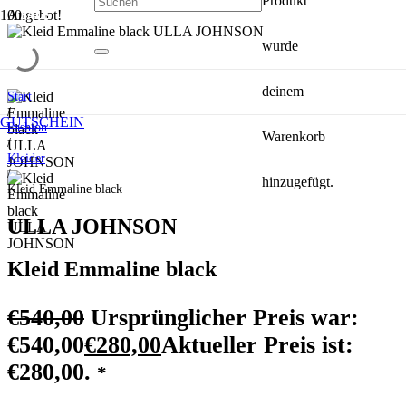
Produkt
Angebot!
SALE
SALE
SALE
SALE
SALE
wurde
deinem
Start
/
GUTSCHEIN
Fashion
Warenkorb
/
Kleider
/
hinzugefügt.
Kleid Emmaline black
ULLA JOHNSON
Kleid Emmaline black
€
540,00
Ursprünglicher Preis war:
€540,00
€
280,00
Aktueller Preis ist:
€280,00.
*