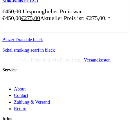
Mokassins FITZA
€
450,00
Ursprünglicher Preis war:
€450,00
€
275,00
Aktueller Preis ist: €275,00.
*
Blazer Dracdale black
Schal smoking scarf in black
* alle Preise inkl. MwSt. und zzgl.
Versandkosten
Service
About
Contact
Zahlung & Versand
Return
Infos