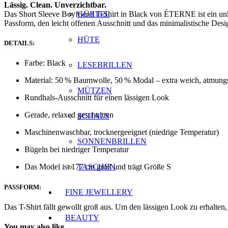
Lässig. Clean. Unverzichtbar.
Das Short Sleeve Boyfriend T-Shirt in Black von ÉTERNE ist ein unk
GÜRTEL
Passform, den leicht offenen Ausschnitt und das minimalistische Desig
HÜTE
DETAILS:
Farbe: Black
LESEBRILLEN
Material: 50 % Baumwolle, 50 % Modal – extra weich, atmungsa
MÜTZEN
Rundhals-Ausschnitt für einen lässigen Look
Gerade, relaxed geschnitten
SCHALS
Maschinenwaschbar, trocknergeeignet (niedrige Temperatur)
SONNENBRILLEN
Bügeln bei niedriger Temperatur
TASCHEN
Das Model ist 177 cm groß und trägt Größe S
PASSFORM:
FINE JEWELLERY
Das T-Shirt fällt gewollt groß aus. Um den lässigen Look zu erhalten
BEAUTY
You may also like