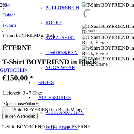
Start
SALE
SALE
SALE
PULLOVER
GUTSCHEIN
/
Fashion
/
RÖCKE
T-Shirts
/
T-Shirt BOYFRIEND in Black
SWEATSHIRT
ÉTERNE
T-SHIRTS
SCHENKEN
T-Shirt BOYFRIEND in Black
YOGA WEAR
GUTSCHEIN
€
150,00
*
SHOES
Lieferzeit:
3 - 7 Tage
ACCESSORIES
T-Shirt BOYFRIEND in Black Menge
ALLE ANZEIGEN
In den Warenkorb
T-Shirt BOYFRIEND in Black von ÉTERNE
DUFTKERZEN