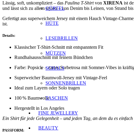
Lässig, soft, unkompliziert – das
Paulina T-Shirt
von
XIRENA
ist d
und lässt sich zu allem stylen – von Denim bis Leinen, von Strand bis
GÜRTEL
Gefertigt aus superweichem Jersey mit einem Hauch Vintage-Charme
HÜTE
ist.
Details:
LESEBRILLEN
Klassischer T-Shirt-Schnitt mit entspanntem Fit
MÜTZEN
Rundhalsausschnitt mit feinem Bündchen
Farbe: Popsicle – zartes Sorbetrosa mit Sommer-Vibes in kräft
SCHALS
Superweicher Baumwoll-Jersey mit Vintage-Feel
SONNENBRILLEN
Ideal zum Layern oder Solo tragen
TASCHEN
100 % Baumwolle
Hergestellt in Los Angeles
FINE JEWELLERY
Ein Shirt für jede Gelegenheit – und jeden Tag, an dem du es einfach
BEAUTY
PASSFORM: