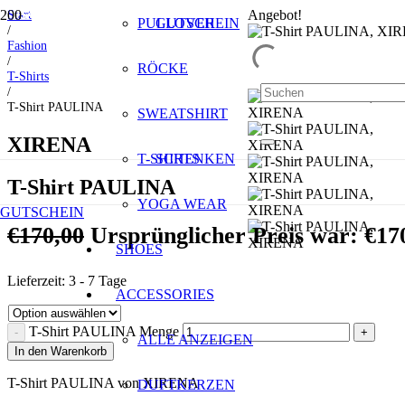
Start
Angebot!
SALE
SALE
SALE
SALE
SALE
PULLOVER
GUTSCHEIN
/
Fashion
/
RÖCKE
T-Shirts
/
T-Shirt PAULINA
SWEATSHIRT
XIRENA
T-SHIRTS
SCHENKEN
T-Shirt PAULINA
YOGA WEAR
GUTSCHEIN
€
170,00
Ursprünglicher Preis war: €17
SHOES
Lieferzeit:
3 - 7 Tage
ACCESSORIES
T-Shirt PAULINA Menge
ALLE ANZEIGEN
In den Warenkorb
T-Shirt PAULINA von XIRENA
DUFTKERZEN