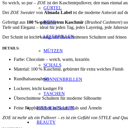
So weich, so pur –
ZOE
ist der Kaschmirpullover, den man einmal anz
GÜRTEL
Der
ZOE Sweater
von
Almada Label
ist die moderne Antwort auf de
Gefertigt aus
100 % gebürstetem Kaschmir
HÜTE
(
Brushed Cashmere
) s
Tiefe und Eleganz – ideal für jeden Tag, jedes Layering, jede Jahresze
LESEBRILLEN
Der Schnitt ist leicht kastig, mit überschnittenen Schultern und fein
DETAILS:
MÜTZEN
Farbe: Chocolate – weich, warm, luxuriös
SCHALS
Material: 100 % Kaschmir, gebürstet für extra weiches Finish
Rundhalsausschnitt
SONNENBRILLEN
Lockerer, leicht kastiger Fit
TASCHEN
Überschnittene Schultern für moderne Silhouette
FINE JEWELLERY
Feine Rippbündchen an Saum, Hals und Ärmeln
ZOE ist mehr als ein Pullover – es ist ein Gefühl von STYLE und Qual
BEAUTY