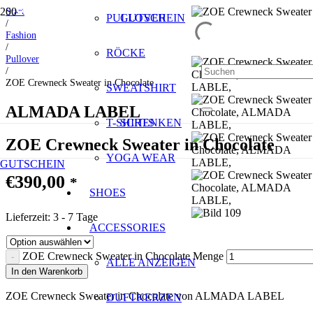
Start
SALE
SALE
SALE
SALE
SALE
SALE
PULLOVER
GUTSCHEIN
/
Fashion
/
RÖCKE
Pullover
/
ZOE Crewneck Sweater in Chocolate
SWEATSHIRT
ALMADA LABEL
T-SHIRTS
SCHENKEN
ZOE Crewneck Sweater in Chocolate
YOGA WEAR
GUTSCHEIN
€
390,00
*
SHOES
Lieferzeit:
3 - 7 Tage
ACCESSORIES
ZOE Crewneck Sweater in Chocolate Menge
ALLE ANZEIGEN
In den Warenkorb
ZOE Crewneck Sweater in Chocolate von ALMADA LABEL
DUFTKERZEN