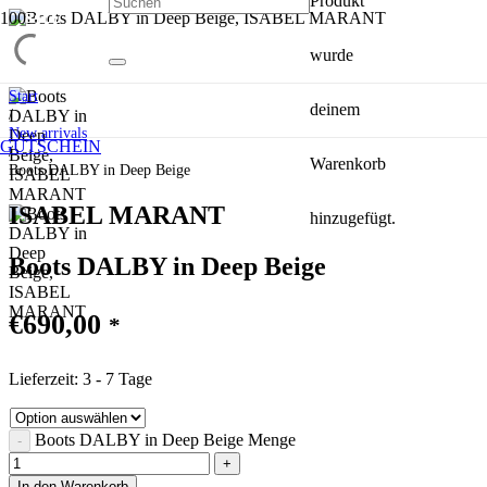
Produkt
SALE
SALE
SALE
wurde
Start
deinem
/
New arrivals
GUTSCHEIN
/
Warenkorb
Boots DALBY in Deep Beige
ISABEL MARANT
hinzugefügt.
Boots DALBY in Deep Beige
€
690,00
*
Lieferzeit:
3 - 7 Tage
Boots DALBY in Deep Beige Menge
In den Warenkorb