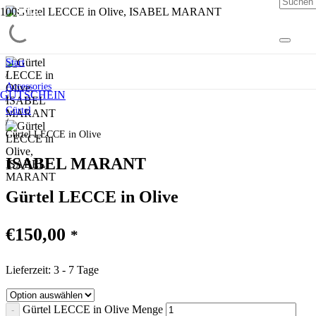
SALE
SALE
SALE
SALE
SALE
SALE
SALE
Start
/
Accessories
GUTSCHEIN
/
Gürtel
/
Gürtel LECCE in Olive
ISABEL MARANT
Gürtel LECCE in Olive
€
150,00
*
Lieferzeit:
3 - 7 Tage
Gürtel LECCE in Olive Menge