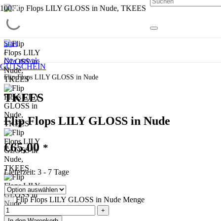
SALE
SALE
SALE
Start
/
New arrivals
GUTSCHEIN
/
Flip Flops LILY GLOSS in Nude
TKEES
Flip Flops LILY GLOSS in Nude
€
65,00
*
Lieferzeit:
3 - 7 Tage
Flip Flops LILY GLOSS in Nude Menge
In den Warenkorb