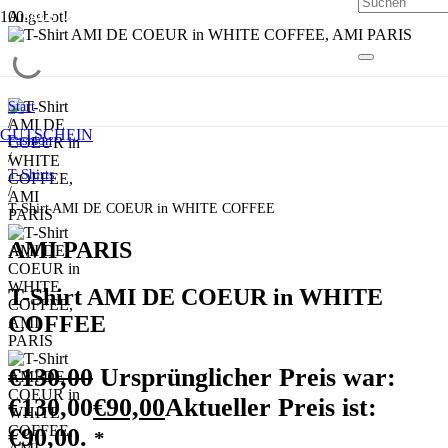
Angebot!
SALE
SALE
SALE
SALE
Start
/
GUTSCHEIN
Fashion
/
T-Shirts
/
T-Shirt AMI DE COEUR in WHITE COFFEE
AMI PARIS
T-Shirt AMI DE COEUR in WHITE
COFFEE
€
130,00
Ursprünglicher Preis war:
€130,00
€
90,00
Aktueller Preis ist:
€90,00.
*