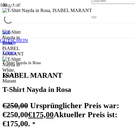
Angebot!
SALE
SALE
SALE
SALE
SALE
Start
/
GUTSCHEIN
Fashion
/
T-Shirts
/
T-Shirt Nayda in Rosa
ISABEL MARANT
T-Shirt Nayda in Rosa
€
250,00
Ursprünglicher Preis war:
€250,00
€
175,00
Aktueller Preis ist:
€175,00.
*